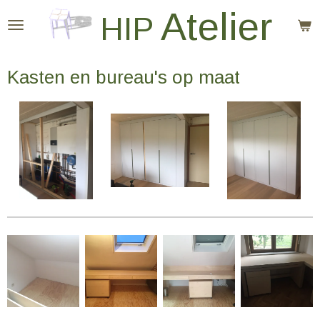
Atelier
Ga
HIP
direct
naar
Kasten en bureau's op maat
de
hoofdinhoud