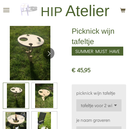
Atelier
Ga
HIP
direct
naar
Picknick wijn
de
hoofdinhoud
tafeltje
SUMMER MUST HAVE
€ 45,95
picknick wijn tafeltje
je naam graveren