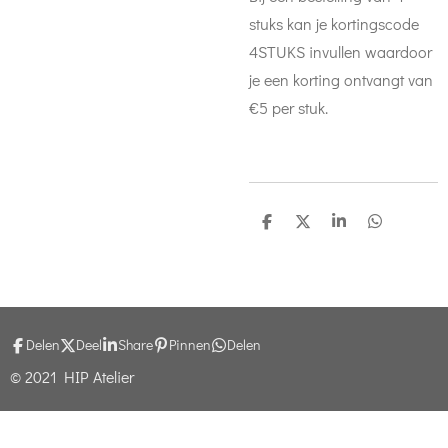
stuks kan je kortingscode
4STUKS invullen waardoor
je een korting ontvangt van
€5 per stuk.
D
D
S
D
e
e
h
e
l
e
a
l
e
l
r
e
n
e
n
Delen
Deel
Share
Pinnen
Delen
© 2021 HIP Atelier