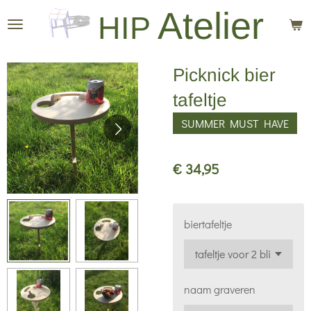
Atelier
Ga
HIP
direct
naar
Picknick bier
de
hoofdinhoud
tafeltje
SUMMER MUST HAVE
€ 34,95
biertafeltje
naam graveren