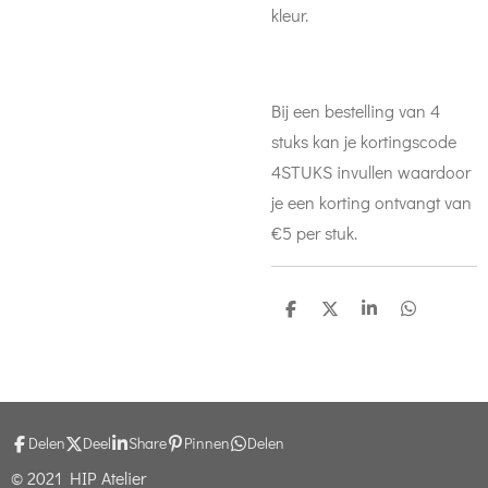
kleur.
Bij een bestelling van 4
stuks kan je kortingscode
4STUKS invullen waardoor
je een korting ontvangt van
€5 per stuk.
D
D
S
D
e
e
h
e
l
e
a
l
e
l
r
e
n
e
n
Delen
Deel
Share
Pinnen
Delen
© 2021 HIP Atelier