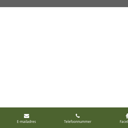
E-mailadres
Telefoonnummer
Face